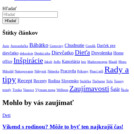
Hľadať
Hľadať
Štítky článkov
Bábätko
Chudnutie
Darček pre
Auto
Autosedačka
Cestoviny
Cumlík
Dieťa
Dievčatko
Dovolenka
dievčatko
Home
dekorácie
Detská izba
Inšpirácie
office
Kancelária
Jakub
Jedlo
leto
Maderoterapia
Masáž
Meno
Rady a
Pracovňa
Mikuláš
Nakupovanie
Nábytok
Nátierka
Príkrmy
Písací stôl
tipy
Recept
Recepty
Rodina
Slovensko
Stolička
Tlačiarne
Tofu
Tonery
Zaujímavosti
Šalát
trendy
Treska
Vianoce
Význam mena
Wellness
Škola
Mohlo by vás zaujímať
Deti
Víkend s rodinou? Môže to byť ten najkrajší čas!