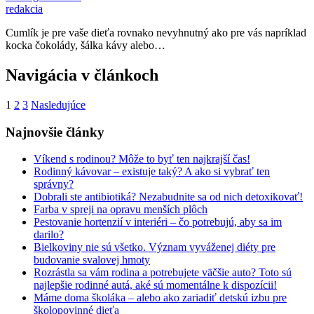
redakcia
Cumlík je pre vaše dieťa rovnako nevyhnutný ako pre vás napríklad
kocka čokolády, šálka kávy alebo…
Navigácia v článkoch
1
2
3
Nasledujúce
Najnovšie články
Víkend s rodinou? Môže to byť ten najkrajší čas!
Rodinný kávovar – existuje taký? A ako si vybrať ten
správny?
Dobrali ste antibiotiká? Nezabudnite sa od nich detoxikovať!
Farba v spreji na opravu menších plôch
Pestovanie hortenzií v interiéri – čo potrebujú, aby sa im
darilo?
Bielkoviny nie sú všetko. Význam vyváženej diéty pre
budovanie svalovej hmoty
Rozrástla sa vám rodina a potrebujete väčšie auto? Toto sú
najlepšie rodinné autá, aké sú momentálne k dispozícii!
Máme doma školáka – alebo ako zariadiť detskú izbu pre
školopovinné dieťa