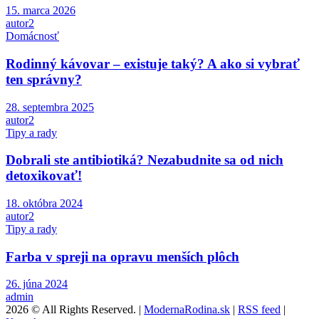
15. marca 2026
autor2
Domácnosť
Rodinný kávovar – existuje taký? A ako si vybrať
ten správny?
28. septembra 2025
autor2
Tipy a rady
Dobrali ste antibiotiká? Nezabudnite sa od nich
detoxikovať!
18. októbra 2024
autor2
Tipy a rady
Farba v spreji na opravu menších plôch
26. júna 2024
admin
2026 © All Rights Reserved. |
ModernaRodina.sk
|
RSS feed
|