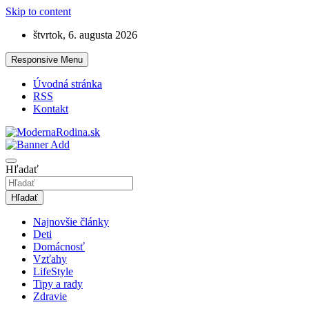
Skip to content
štvrtok, 6. augusta 2026
Responsive Menu
Úvodná stránka
RSS
Kontakt
Lifestyle magazín o rodine
ModernaRodina.sk
Hľadať
Hľadať
Najnovšie články
Deti
Domácnosť
Vzťahy
LifeStyle
Tipy a rady
Zdravie