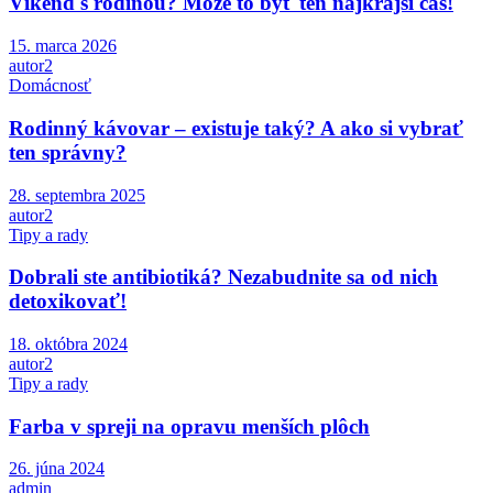
Víkend s rodinou? Môže to byť ten najkrajší čas!
15. marca 2026
autor2
Domácnosť
Rodinný kávovar – existuje taký? A ako si vybrať
ten správny?
28. septembra 2025
autor2
Tipy a rady
Dobrali ste antibiotiká? Nezabudnite sa od nich
detoxikovať!
18. októbra 2024
autor2
Tipy a rady
Farba v spreji na opravu menších plôch
26. júna 2024
admin