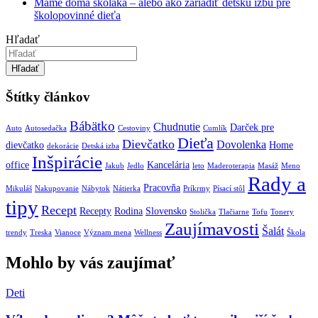
Máme doma školáka – alebo ako zariadiť detskú izbu pre
školopovinné dieťa
Hľadať
Hľadať
Štítky článkov
Bábätko
Chudnutie
Darček pre
Auto
Autosedačka
Cestoviny
Cumlík
Dieťa
Dievčatko
Dovolenka
dievčatko
Home
dekorácie
Detská izba
Inšpirácie
office
Kancelária
Jakub
Jedlo
leto
Maderoterapia
Masáž
Meno
Rady a
Pracovňa
Mikuláš
Nakupovanie
Nábytok
Nátierka
Príkrmy
Písací stôl
tipy
Recept
Recepty
Rodina
Slovensko
Stolička
Tlačiarne
Tofu
Tonery
Zaujímavosti
Šalát
trendy
Treska
Vianoce
Význam mena
Wellness
Škola
Mohlo by vás zaujímať
Deti