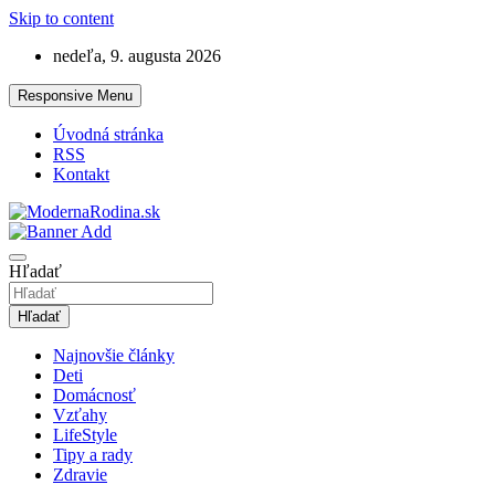
Skip to content
nedeľa, 9. augusta 2026
Responsive Menu
Úvodná stránka
RSS
Kontakt
Lifestyle magazín o rodine
ModernaRodina.sk
Hľadať
Hľadať
Najnovšie články
Deti
Domácnosť
Vzťahy
LifeStyle
Tipy a rady
Zdravie