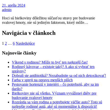
21. apríla 2024
admin
Hoci sú bielkoviny dôležitou súčasťou stravy pre budovanie
svalovej hmoty, nie sú jediným faktorom, ktorý môže…
Navigácia v článkoch
1
2
…
6
Nasledujúce
Najnovšie články
Víkend s rodinou? Môže to byť ten najkrajší čas!
Rodinný kávovar – existuje taký? A ako si vybrať ten
správny?
Dobrali ste antibiotiká? Nezabudnite sa od nich detoxikovať!
Farba v spreji na opravu menších plôch
Pestovanie hortenzií v interiéri – čo potrebujú, aby sa im
darilo?
Bielkoviny nie sú všetko. Význam vyváženej diéty pre
budovanie svalovej hmoty
Rozrástla sa vám rodina a potrebujete väčšie auto? Toto sú
najlepšie rodinné autá, aké sú momentálne k dispozícii!