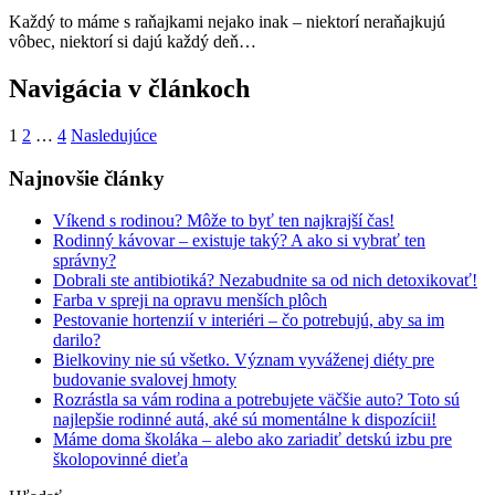
Každý to máme s raňajkami nejako inak – niektorí neraňajkujú
vôbec, niektorí si dajú každý deň…
Navigácia v článkoch
1
2
…
4
Nasledujúce
Najnovšie články
Víkend s rodinou? Môže to byť ten najkrajší čas!
Rodinný kávovar – existuje taký? A ako si vybrať ten
správny?
Dobrali ste antibiotiká? Nezabudnite sa od nich detoxikovať!
Farba v spreji na opravu menších plôch
Pestovanie hortenzií v interiéri – čo potrebujú, aby sa im
darilo?
Bielkoviny nie sú všetko. Význam vyváženej diéty pre
budovanie svalovej hmoty
Rozrástla sa vám rodina a potrebujete väčšie auto? Toto sú
najlepšie rodinné autá, aké sú momentálne k dispozícii!
Máme doma školáka – alebo ako zariadiť detskú izbu pre
školopovinné dieťa