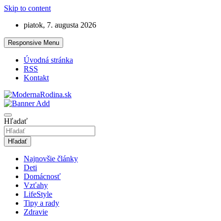
Skip to content
piatok, 7. augusta 2026
Responsive Menu
Úvodná stránka
RSS
Kontakt
Lifestyle magazín o rodine
ModernaRodina.sk
Hľadať
Hľadať
Najnovšie články
Deti
Domácnosť
Vzťahy
LifeStyle
Tipy a rady
Zdravie