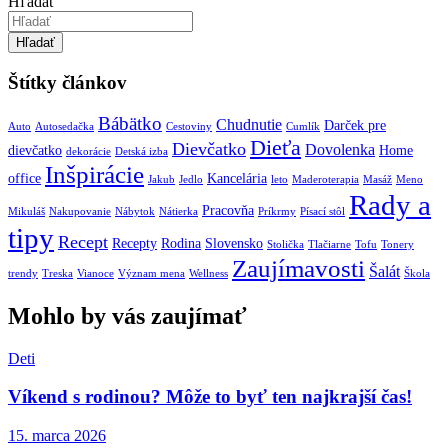
Hľadať
Hľadať
Štítky článkov
Bábätko
Chudnutie
Darček pre
Auto
Autosedačka
Cestoviny
Cumlík
Dieťa
Dievčatko
Dovolenka
dievčatko
Home
dekorácie
Detská izba
Inšpirácie
office
Kancelária
Jakub
Jedlo
leto
Maderoterapia
Masáž
Meno
Rady a
Pracovňa
Mikuláš
Nakupovanie
Nábytok
Nátierka
Príkrmy
Písací stôl
tipy
Recept
Recepty
Rodina
Slovensko
Stolička
Tlačiarne
Tofu
Tonery
Zaujímavosti
Šalát
trendy
Treska
Vianoce
Význam mena
Wellness
Škola
Mohlo by vás zaujímať
Deti
Víkend s rodinou? Môže to byť ten najkrajší čas!
15. marca 2026