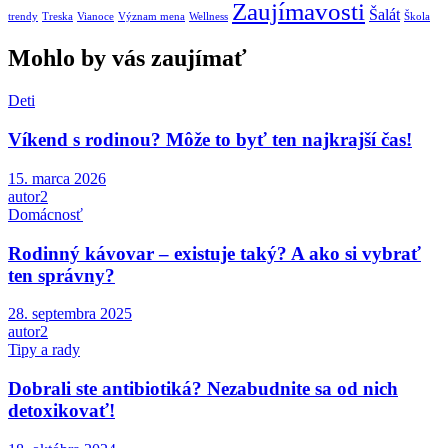
Zaujímavosti
Šalát
trendy
Treska
Vianoce
Význam mena
Wellness
Škola
Mohlo by vás zaujímať
Deti
Víkend s rodinou? Môže to byť ten najkrajší čas!
15. marca 2026
autor2
Domácnosť
Rodinný kávovar – existuje taký? A ako si vybrať
ten správny?
28. septembra 2025
autor2
Tipy a rady
Dobrali ste antibiotiká? Nezabudnite sa od nich
detoxikovať!