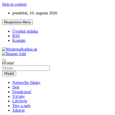
Skip to content
pondelok, 10. augusta 2026
Responsive Menu
Úvodná stránka
RSS
Kontakt
Lifestyle magazín o rodine
ModernaRodina.sk
Hľadať
Hľadať
Najnovšie články
Deti
Domácnosť
Vzťahy
LifeStyle
Tipy a rady
Zdravie