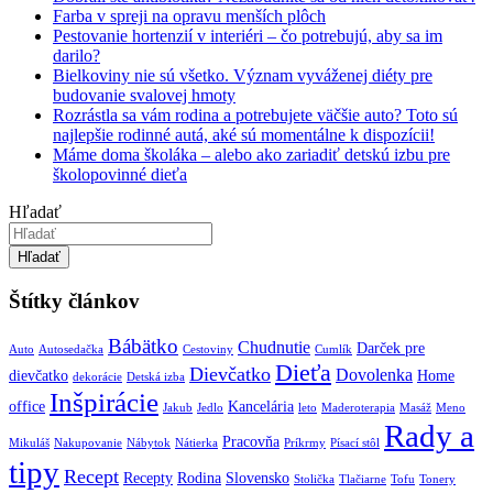
Farba v spreji na opravu menších plôch
Pestovanie hortenzií v interiéri – čo potrebujú, aby sa im
darilo?
Bielkoviny nie sú všetko. Význam vyváženej diéty pre
budovanie svalovej hmoty
Rozrástla sa vám rodina a potrebujete väčšie auto? Toto sú
najlepšie rodinné autá, aké sú momentálne k dispozícii!
Máme doma školáka – alebo ako zariadiť detskú izbu pre
školopovinné dieťa
Hľadať
Hľadať
Štítky článkov
Bábätko
Chudnutie
Darček pre
Auto
Autosedačka
Cestoviny
Cumlík
Dieťa
Dievčatko
Dovolenka
dievčatko
Home
dekorácie
Detská izba
Inšpirácie
office
Kancelária
Jakub
Jedlo
leto
Maderoterapia
Masáž
Meno
Rady a
Pracovňa
Mikuláš
Nakupovanie
Nábytok
Nátierka
Príkrmy
Písací stôl
tipy
Recept
Recepty
Rodina
Slovensko
Stolička
Tlačiarne
Tofu
Tonery