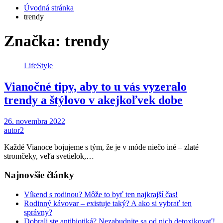
Úvodná stránka
trendy
Značka: trendy
LifeStyle
Vianočné tipy, aby to u vás vyzeralo
trendy a štýlovo v akejkoľvek dobe
26. novembra 2022
autor2
Každé Vianoce bojujeme s tým, že je v móde niečo iné – zlaté
stromčeky, veľa svetielok,…
Najnovšie články
Víkend s rodinou? Môže to byť ten najkrajší čas!
Rodinný kávovar – existuje taký? A ako si vybrať ten
správny?
Dobrali ste antibiotiká? Nezabudnite sa od nich detoxikovať!